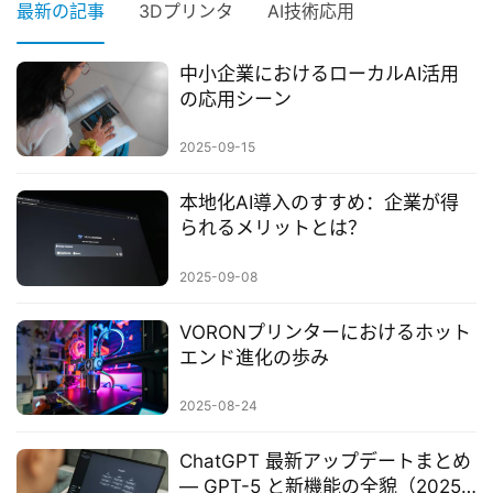
入
最新の記事
3Dプリンタ
AI技術応用
3
中小企業におけるローカルAI活用
D
の応用シーン
プ
リ
2025-09-15
ン
ト
本地化AI導入のすすめ：企業が得
サ
られるメリットとは？
ー
ビ
2025-09-08
ス
VORONプリンターにおけるホット
エンド進化の歩み
A
I
2025-08-24
ツ
ー
ChatGPT 最新アップデートまとめ
ル
— GPT-5 と新機能の全貌（2025