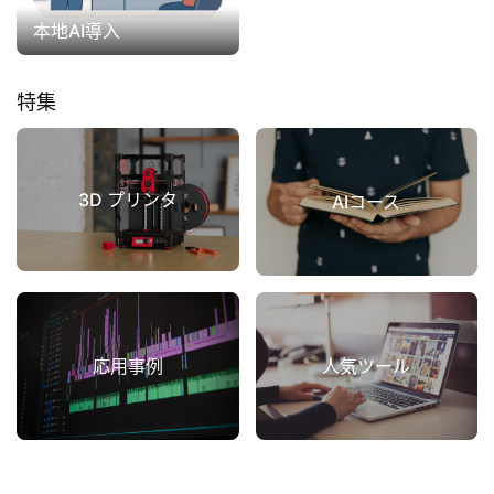
本地AI導入
特集
本
地
3D プリンタ
AIコース
A
I
導
入
ク
応用事例
人気ツール
ラ
ウ
ド
導