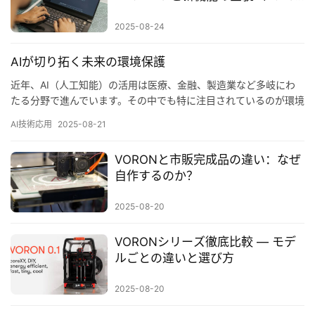
セ
年8月）
ッ
2025-08-24
ト
AIが切り拓く未来の環境保護
A
近年、AI（人工知能）の活用は医療、金融、製造業など多岐にわ
I
たる分野で進んでいます。その中でも特に注目されているのが環境
活
保護への応用です。気候変動や資源枯渇といった地球規模の課題
用
AI技術応用
2025-08-21
に…
VORONと市販完成品の違い：なぜ
お
自作するのか？
問
い
2025-08-20
合
わ
VORONシリーズ徹底比較 ― モデ
せ
ルごとの違いと選び方
2025-08-20