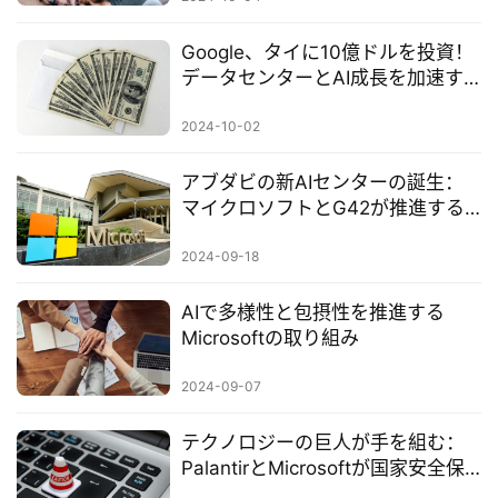
導
入
Google、タイに10億ドルを投資！
データセンターとAI成長を加速す
3
る二大エンジン
D
2024-10-02
プ
リ
アブダビの新AIセンターの誕生：
ン
マイクロソフトとG42が推進する
ト
世界的な責任あるAIの新時代
サ
2024-09-18
ー
ビ
AIで多様性と包摂性を推進する
ス
Microsoftの取り組み
2024-09-07
A
I
テクノロジーの巨人が手を組む：
ツ
PalantirとMicrosoftが国家安全保
ー
障AIの要塞を共に築く