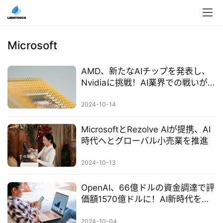
Microsoft
AMD、新たなAIチップを発表し、
Nvidiaに挑戦！AI業界での戦いが
本
激化
地
2024-10-14
A
I
MicrosoftとRezolve AIが提携、AI
導
時代へとグローバル小売業を推進
入
2024-10-13
ク
OpenAI、66億ドルの資金調達で評
ラ
価額1570億ドルに！AI新時代をど
ウ
うリードするのか？
ド
2024-10-04