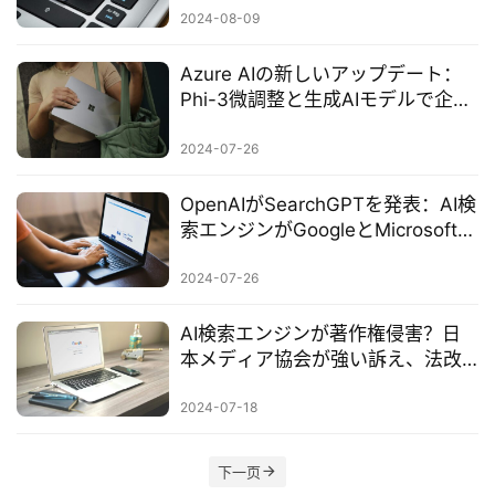
ル
2024-08-09
セ
ッ
Azure AIの新しいアップデート：
ト
Phi-3微調整と生成AIモデルで企業
のカスタマイズと拡張を支援
A
2024-07-26
I
活
OpenAIがSearchGPTを発表：AI検
用
索エンジンがGoogleとMicrosoftに
挑戦
2024-07-26
お
問
AI検索エンジンが著作権侵害？日
い
本メディア協会が強い訴え、法改
合
正を促す
わ
2024-07-18
せ
下一页