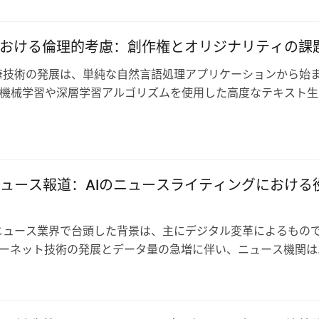
における倫理的考慮：創作権とオリジナリティの課
執筆技術の発展は、単純な自然言語処理アプリケーションから始
機械学習や深層学習アルゴリズムを使用した高度なテキスト生
した。現代のAI執筆ツールは、ニ…
ュース報道：AIのニュースライティングにおける
がニュース業界で台頭した背景は、主にデジタル変革によるもの
ーネット技術の発展とデータ量の急増に伴い、ニュース機関は
にニュースコンテンツを処理し、公…