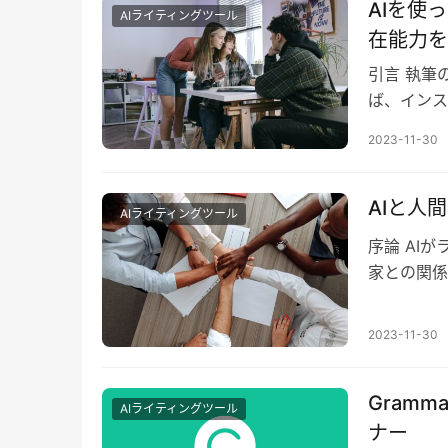
AIを使
AIライティングツール
在能力を
引言 執筆
ば、インス
タイルの一
2023-11-30
AIと人
AIライティングツール
序論 AI
家との関係
なるのでし
2023-11-30
Gram
AIライティングツール
ナー