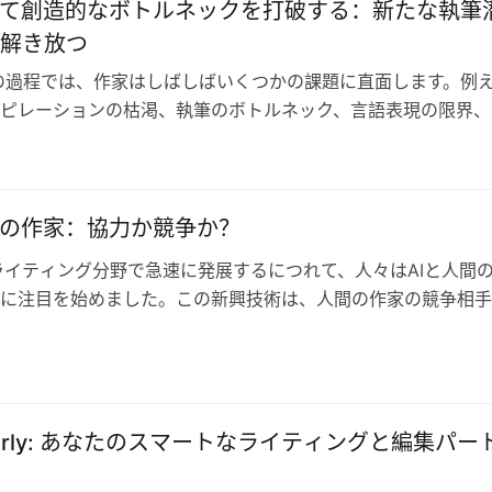
って創造的なボトルネックを打破する：新たな執筆
解き放つ
の過程では、作家はしばしばいくつかの課題に直面します。例
ピレーションの枯渇、執筆のボトルネック、言語表現の限界、
貫性の問題、テーマ選択の難しさなど…
間の作家：協力か競争か？
がライティング分野で急速に発展するにつれて、人々はAIと人間
に注目を始めました。この新興技術は、人間の作家の競争相手
ょうか、それとも協力者となる…
marly: あなたのスマートなライティングと編集パー