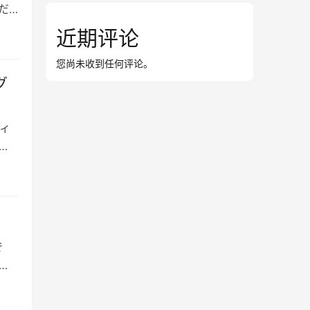
だ
近期评论
您尚未收到任何评论。
グ
ィ
か
で
ン