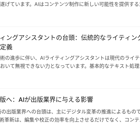
遂げています。AIはコンテンツ制作に新しい可能性を提供する
ユーザー体験の向上にも大きな潜…
ティングアシスタントの台頭：伝統的なライティン
定義
術の進歩に伴い、AIライティングアシスタントは現代のライテ
おいて無視できない力となっています。基本的なテキスト処理
リエイティブサポートまで、AIラ…
出版へ：AIが出版業界に与える影響
技術の出版業界への台頭は、主にデジタル変革の推進によるもの
術革新は、編集や校正の効率を向上させるだけでなく、コンテ
場分析、著作権管理などの分野でも…