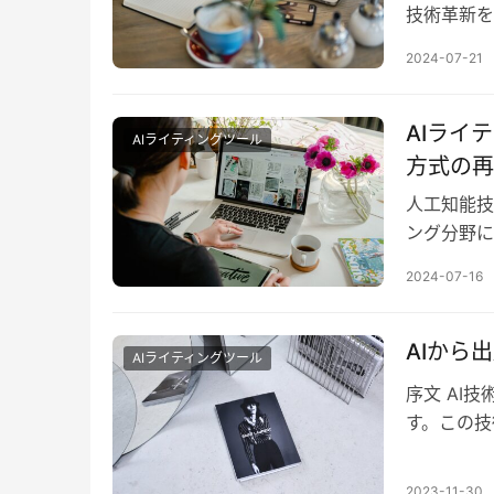
技術革新を
けでなく、
2024-07-21
AIライ
AIライティングツール
方式の再
人工知能技
ング分野に
ら複雑なク
2024-07-16
AIから
AIライティングツール
序文 AI
す。この技
ツ制作、市
2023-11-30