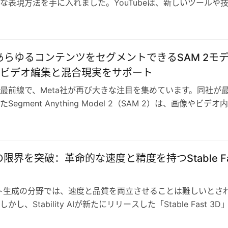
な表現方法を手に入れました。YouTubeは、新しいツールや
ことで、クリエイターがこの…
があらゆるコンテンツをセグメントできるSAM 2モ
ビデオ編集と混合現実をサポート
最前線で、Meta社が再び大きな注目を集めています。同社が
Segment Anything Model 2（SAM 2）は、画像やビデオ
ピク…
の限界を突破：革命的な速度と精度を持つStable Fa
ト生成の分野では、速度と品質を両立させることは難しいとさ
し、Stability AIが新たにリリースした「Stable Fast 3D
識を覆…