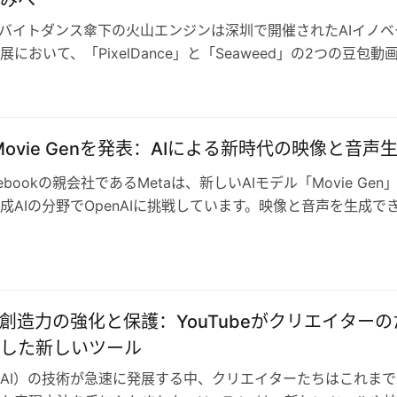
、バイトダンス傘下の火山エンジンは深圳で開催されたAIイノベ
において、「PixelDance」と「Seaweed」の2つの豆包動
正式発表しまし…
がMovie Genを発表：AIによる新時代の映像と音声
ebookの親会社であるMetaは、新しいAIモデル「Movie Gen
成AIの分野でOpenAIに挑戦しています。映像と音声を生成で
の登場…
る創造力の強化と保護：YouTubeがクリエイターの
した新しいツール
AI）の技術が急速に発展する中、クリエイターたちはこれまで