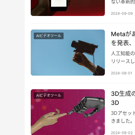
ない革新的
を開発する
2024-09-09
Meta
AIビデオツール
を発表、
人工知能の
リリースした
対象物体の
2024-08-01
3D生成
AIビデオツール
3D
3Dアセッ
きました。しか
は、その常
2024-08-02