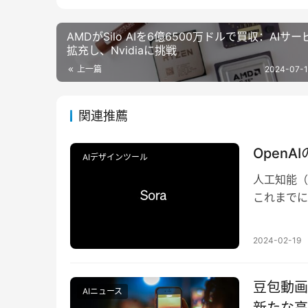
AMDがSilo AIを6億6500万ドルで買収：AIサ
拡充し、Nvidiaに挑戦
上一篇
2024-07-1
関連推薦
Open
AIデザインツール
人工知能（
これまでに
新の革新的
2024-02-19
豆包動画
AIニュース
新たな高