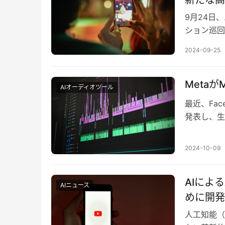
9月24日
ション巡回展
成モデルを
2024-09-25
Meta
AIオーディオツール
最近、Fac
発表し、生
このツール
2024-10-09
AIによ
AIニュース
めに開発
人工知能（