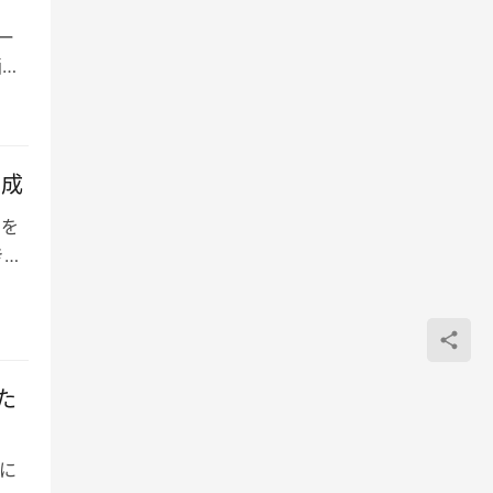
ー
画生
生成
」を
きる
た
に