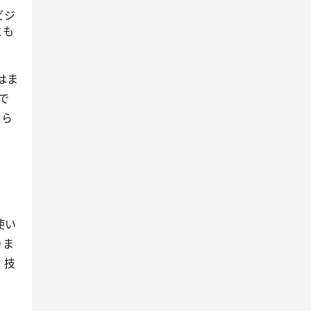
ビジ
とも
はま
で
さら
使い
りま
。技
。