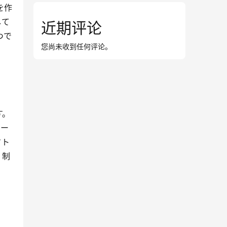
を作
して
近期评论
つで
您尚未收到任何评论。
す。
ォー
フト
、制