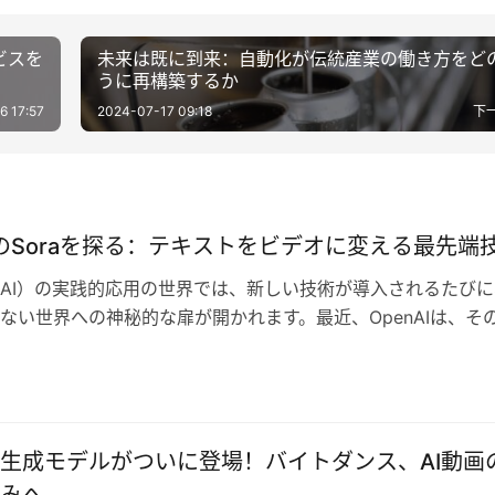
ービスを
未来は既に到来：自動化が伝統産業の働き方をど
うに再構築するか
6 17:57
2024-07-17 09:18
下
AIのSoraを探る：テキストをビデオに変える最先端
AI）の実践的応用の世界では、新しい技術が導入されるたびに
ない世界への神秘的な扉が開かれます。最近、OpenAIは、そ
な製品「Sora」を発表し…
生成モデルがついに登場！バイトダンス、AI動画
みへ