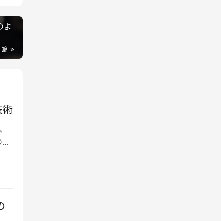
のよ
一篇
技術
、
の最
の