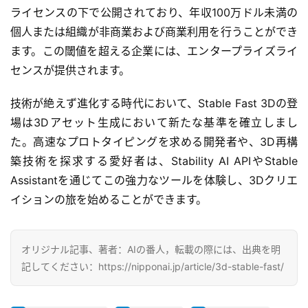
ライセンスの下で公開されており、年収100万ドル未満の
ー
ビ
個人または組織が非商業および商業利用を行うことができ
ス
ます。この閾値を超える企業には、エンタープライズライ
センスが提供されます。
A
I
技術が絶えず進化する時代において、Stable Fast 3Dの登
ツ
場は3Dアセット生成において新たな基準を確立しまし
ー
た。高速なプロトタイピングを求める開発者や、3D再構
ル
築技術を探求する愛好者は、Stability AI APIやStable 
セ
Assistantを通じてこの強力なツールを体験し、3Dクリエ
ッ
イションの旅を始めることができます。
ト
A
オリジナル記事、著者：AIの番人，転載の際には、出典を明
I
記してください：https://nipponai.jp/article/3d-stable-fast/
活
用