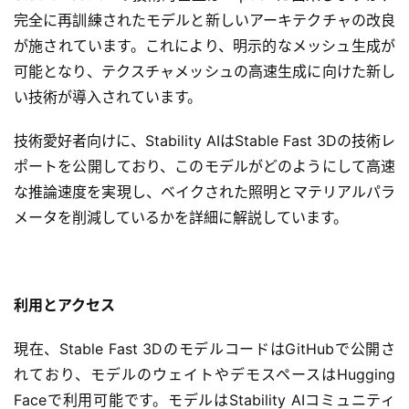
I
完全に再訓練されたモデルと新しいアーキテクチャの改良
導
が施されています。これにより、明示的なメッシュ生成が
入
可能となり、テクスチャメッシュの高速生成に向けた新し
い技術が導入されています。
ク
ラ
技術愛好者向けに、Stability AIはStable Fast 3Dの技術レ
ウ
ポートを公開しており、このモデルがどのようにして高速
ド
な推論速度を実現し、ベイクされた照明とマテリアルパラ
導
メータを削減しているかを詳細に解説しています。
入
3
D
利用とアクセス
プ
リ
現在、Stable Fast 3DのモデルコードはGitHubで公開さ
ン
れており、モデルのウェイトやデモスペースはHugging 
ト
Faceで利用可能です。モデルはStability AIコミュニティ
サ