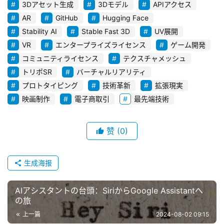
3Dアセット生成
3Dモデル
APIアクセス
お
AR
GitHub
Hugging Face
問
Stability AI
Stable Fast 3D
UV展開
い
VR
エンタープライズライセンス
ゲーム開発
合
コミュニティライセンス
テクスチャメッシュ
わ
せ
トリポSR
バーチャルリアリティ
プロトタイピング
技術革新
拡張現実
映画制作
電子商取引
最先端技術
赞
(0)
生成海报
AIアシスタントの台頭：SiriからGoogle Assistantへ
の旅
上一篇
2024-08-02 09:15