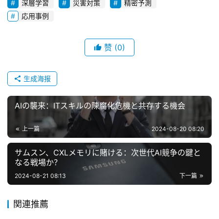
深層学習
災害対策
精密予測
応用事例
赞
(0)
生成海报
AIの襲来：ITスキルの陳腐化危機と共存する機会
上一篇
2024-08-20 08:20
サムスン、CXLメモリに賭ける：次世代AI競争の鍵と
なる戦場か？
2024-08-21 08:13
下一篇
関連推薦