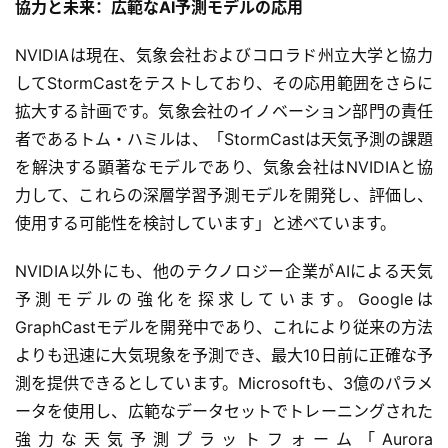
協力と未来：広範なAI予測モデルの応用
NVIDIAは現在、気象会社およびコロラド州立大学と協力
してStormCastをテストしており、その応用範囲をさらに
本
地
拡大する計画です。気象会社のイノベーション部門の責任
A
者であるトム・ハミルは、「StormCastは天気予測の課題
I
を解決する顕著なモデルであり、気象会社はNVIDIAと協
導
力して、これらの深層学習予測モデルを開発し、評価し、
入
使用する可能性を検討しています」と述べています。
ク
NVIDIA以外にも、他のテクノロジー企業がAIによる天気
ラ
予測モデルの強化を探求しています。Googleは
ウ
GraphCastモデルを開発中であり、これにより従来の方法
ド
導
よりも迅速に大気現象を予測でき、最大10日前に正確な予
入
測を提供できるとしています。Microsoftも、3億のパラメ
ータを使用し、広範なデータセットでトレーニングされた
3
強力な天気予測プラットフォーム「Aurora 