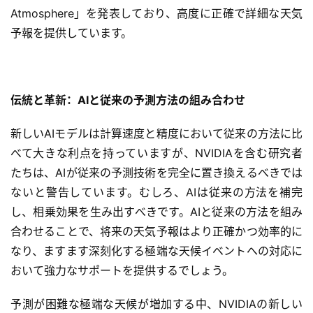
D
Atmosphere」を発表しており、高度に正確で詳細な天気
プ
予報を提供しています。
リ
ン
ト
サ
伝統と革新：AIと従来の予測方法の組み合わせ
ー
ビ
新しいAIモデルは計算速度と精度において従来の方法に比
ス
べて大きな利点を持っていますが、NVIDIAを含む研究者
たちは、AIが従来の予測技術を完全に置き換えるべきでは
A
ないと警告しています。むしろ、AIは従来の方法を補完
I
し、相乗効果を生み出すべきです。AIと従来の方法を組み
ツ
ー
合わせることで、将来の天気予報はより正確かつ効率的に
ル
なり、ますます深刻化する極端な天候イベントへの対応に
セ
おいて強力なサポートを提供するでしょう。
ッ
ト
予測が困難な極端な天候が増加する中、NVIDIAの新しい