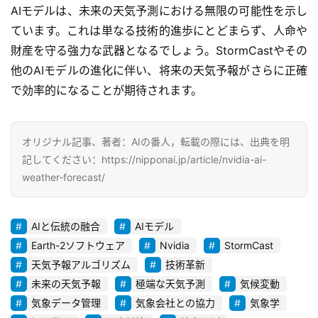
AIモデルは、未来の天気予測における無限の可能性を示し
A
ています。これは単なる技術的進歩にとどまらず、人命や
I
財産を守る強力な武器となるでしょう。StormCastやその
活
他のAIモデルの進化に伴い、将来の天気予報がさらに正確
用
で効率的になることが期待されます。
お
問
オリジナル記事、著者：AIの番人，転載の際には、出典を明
い
記してください：https://nipponai.jp/article/nvidia-ai-
合
weather-forecast/
わ
せ
AIと伝統の融合
AIモデル
Earth-2ソフトウェア
Nvidia
StormCast
天気予報アルゴリズム
技術革新
未来の天気予報
極端な天気予測
気候変動
気象データ管理
気象会社との協力
気象学