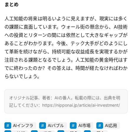
まとめ
ー
ビ
人工知能の将来は明るいように見えますが、現実には多く
ス
の課題に直面しています。ウォール街の懸念から、AI技術
への投資とリターンの間には依然として大きなギャップが
A
あることがわかります。今後、テック大手がどのようにし
I
ツ
て革新を続けながら、持続可能な収益成長を実現するかが
ー
注目される課題となるでしょう。人工知能の黄金時代はす
ル
でに終わったのか？その答えは、時間が経たなければわか
セ
らないでしょう。
ッ
ト
オリジナル記事、著者：AIの番人，転載の際には、出典を明
A
記してください：https://nipponai.jp/article/ai-investment/
I
活
用
AIインフラ
AIバブル
AI市場
AI応用