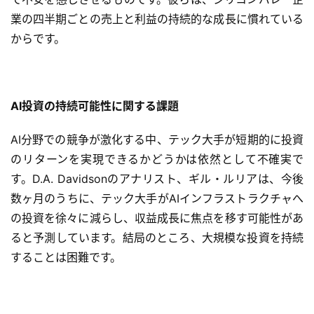
A
I
業の四半期ごとの売上と利益の持続的な成長に慣れている
導
からです。
入
ク
AI投資の持続可能性に関する課題
ラ
ウ
AI分野での競争が激化する中、テック大手が短期的に投資
ド
導
のリターンを実現できるかどうかは依然として不確実で
入
す。D.A. Davidsonのアナリスト、ギル・ルリアは、今後
数ヶ月のうちに、テック大手がAIインフラストラクチャへ
3
の投資を徐々に減らし、収益成長に焦点を移す可能性があ
D
ると予測しています。結局のところ、大規模な投資を持続
プ
することは困難です。
リ
ン
ト
サ