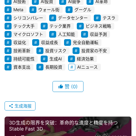
AI技術
AI投資
AI競争
AI革命
お
Meta
ウォール街
グーグル
問
シリコンバレー
データセンター
テスラ
い
テック大手
テック業界
ビジネス戦略
合
マイクロソフト
人工知能
収益予測
わ
収益化
収益成長
完全自動運転
せ
技術革新
投資リスク
投資家の不安
持続可能性
生成AI
経済効果
資本支出
長期投資
AIニュース
赞
(0)
生成海报
3D生成の限界を突破：革命的な速度と精度を持つ
Stable Fast 3D