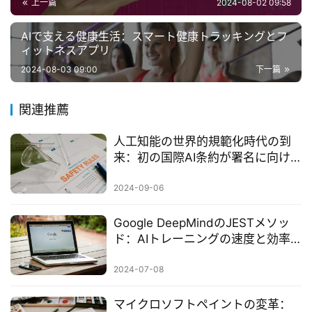
上一篇
2024-08-02 09:58
AIで支える健康生活：スマート健康トラッキングとフ
ィットネスアプリ
2024-08-03 09:00
下一篇
関連推薦
人工知能の世界的規範化時代の到
来：初の国際AI条約が署名に向け
て公開
2024-09-06
Google DeepMindのJESTメソッ
ド：AIトレーニングの速度と効率
を新たな高みに
2024-07-08
マイクロソフトペイントの変革：