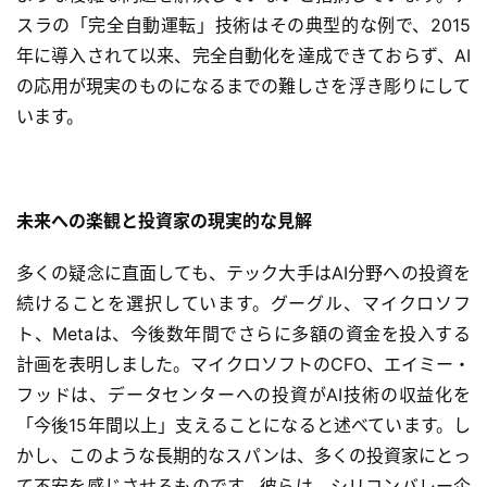
スラの「完全自動運転」技術はその典型的な例で、2015
年に導入されて以来、完全自動化を達成できておらず、AI
の応用が現実のものになるまでの難しさを浮き彫りにして
います。
未来への楽観と投資家の現実的な見解
多くの疑念に直面しても、テック大手はAI分野への投資を
続けることを選択しています。グーグル、マイクロソフ
ト、Metaは、今後数年間でさらに多額の資金を投入する
計画を表明しました。マイクロソフトのCFO、エイミー・
フッドは、データセンターへの投資がAI技術の収益化を
「今後15年間以上」支えることになると述べています。し
本
かし、このような長期的なスパンは、多くの投資家にとっ
地
て不安を感じさせるものです。彼らは、シリコンバレー企