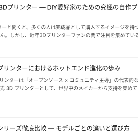
N 3Dプリンター ― DIY愛好家のための究極の自作
ターと聞くと、多くの人は完成品として購入するイメージを持
ん。しかし、近年3Dプリンターファンの間で注目を集めてい
ON（ヴォロン）」というオープ…
Nプリンターにおけるホットエンド進化の歩み
 プリンターは「オープンソース × コミュニティ主導」の代表的
Y 方式 3D プリンターとして、世界中のメイカーから支持を集め
高精度・高速プリ…
Nシリーズ徹底比較 ― モデルごとの違いと選び方