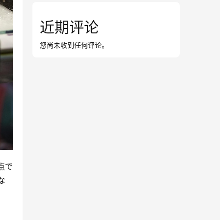
近期评论
您尚未收到任何评论。
点で
な
？