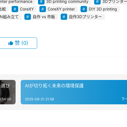
inter performance
3D printing community
3Dプリンタ
比較
CoreXY
CoreXY printer
DIY 3D printing
ON組み立て
自作 vs 市販
自作3Dプリンター
赞
(0)
と選び
AIが切り拓く未来の環境保護
0 14:00
2025-08-21 21:58
下