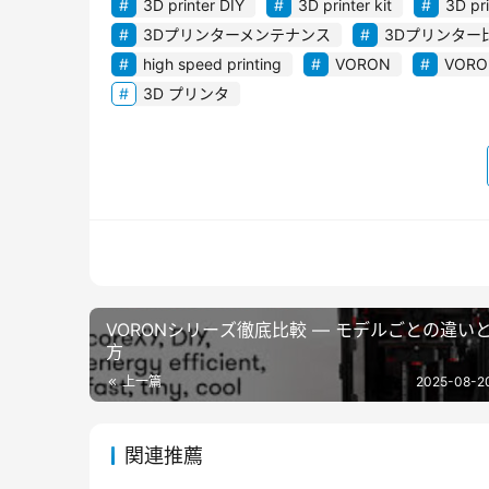
3D printer DIY
3D printer kit
3D pr
3Dプリンターメンテナンス
3Dプリンター
high speed printing
VORON
VOR
3D プリンタ
VORONシリーズ徹底比較 ― モデルごとの違い
方
上一篇
2025-08-2
関連推薦