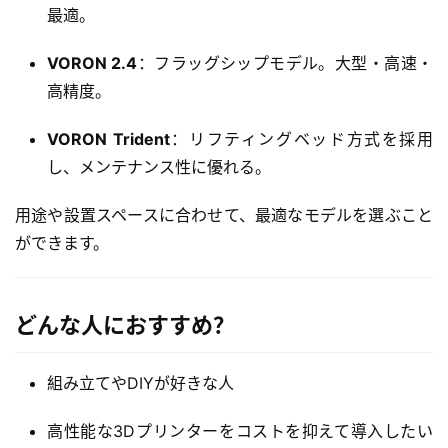
最適。
3
VORON 2.4
：フラッグシップモデル。大型・高速・
D
高精度。
プ
リ
VORON Trident
：リフティングベッド方式を採用
ン
し、メンテナンス性に優れる。
ト
サ
用途や設置スペースに合わせて、最適なモデルを選ぶこと
ー
ビ
ができます。
ス
A
どんな人におすすめ？
I
ツ
組み立てやDIYが好きな人
ー
ル
高性能な3Dプリンターをコストを抑えて導入したい
セ