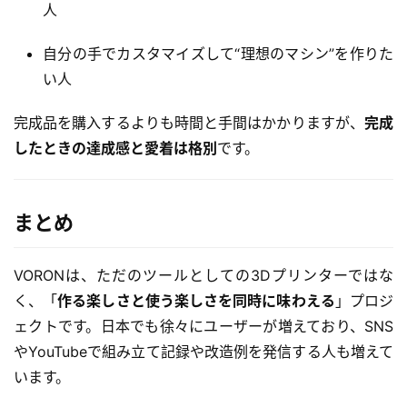
人
ッ
ト
自分の手でカスタマイズして“理想のマシン”を作りた
い人
A
I
完成品を購入するよりも時間と手間はかかりますが、
完成
活
したときの達成感と愛着は格別
です。
用
お
まとめ
問
い
合
VORONは、ただのツールとしての3Dプリンターではな
わ
く、「
作る楽しさと使う楽しさを同時に味わえる
」プロジ
せ
ェクトです。日本でも徐々にユーザーが増えており、SNS
やYouTubeで組み立て記録や改造例を発信する人も増えて
います。