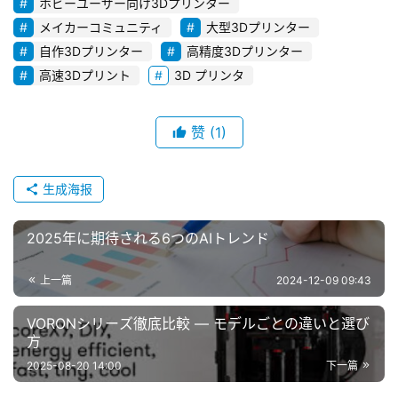
ホビーユーザー向け3Dプリンター
メイカーコミュニティ
大型3Dプリンター
自作3Dプリンター
高精度3Dプリンター
高速3Dプリント
3D プリンタ
赞
(1)
生成海报
2025年に期待される6つのAIトレンド
上一篇
2024-12-09 09:43
VORONシリーズ徹底比較 ― モデルごとの違いと選び
方
2025-08-20 14:00
下一篇