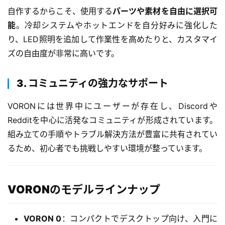
自作するからこそ、使用する
パーツや素材を自由に選択可
能
。冷却システムやホットエンドを自分好みに強化した
り、LED照明を追加して作業性を高めたりと、カスタマイ
ズの自由度が非常に高いです。
本
3. コミュニティの強力なサポート
地
A
VORONには世界中にユーザーが存在し、Discordや
I
Redditを中心に活発なコミュニティが形成されています。
導
組み立ての手順やトラブル解決方法が豊富に共有されてい
入
るため、初心者でも挑戦しやすい環境が整っています。
ク
ラ
ウ
VORONのモデルラインナップ
ド
導
VORON 0
：コンパクトでデスクトップ向け、入門に
入