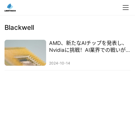
入
ク
Blackwell
ラ
ウ
AMD、新たなAIチップを発表し、
ド
Nvidiaに挑戦！AI業界での戦いが
導
激化
入
2024-10-14
3
D
プ
リ
ン
ト
サ
ー
ビ