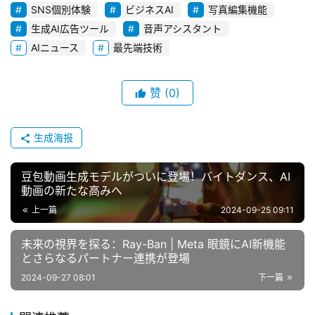
SNS個別体験
ビジネスAI
写真編集機能
生成AI広告ツール
音声アシスタント
AIニュース
最先端技術
赞
(0)
生成海报
豆包動画生成モデルがついに登場！バイトダンス、AI
動画の新たな高みへ
上一篇
2024-09-25 09:11
未来の視界を探る：Ray-Ban | Meta 眼鏡にAI新機能
とさらなるパートナー連携が登場
2024-09-27 08:01
下一篇