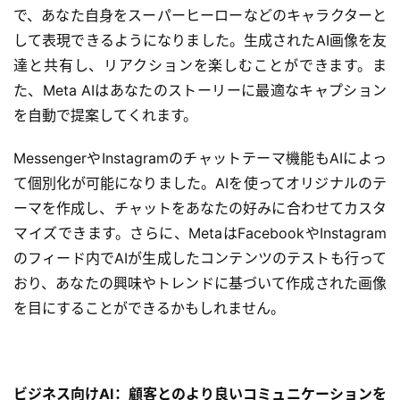
入
で、あなた自身をスーパーヒーローなどのキャラクターと
して表現できるようになりました。生成されたAI画像を友
ク
達と共有し、リアクションを楽しむことができます。ま
ラ
た、Meta AIはあなたのストーリーに最適なキャプション
ウ
ド
を自動で提案してくれます。
導
入
MessengerやInstagramのチャットテーマ機能もAIによっ
て個別化が可能になりました。AIを使ってオリジナルのテ
3
ーマを作成し、チャットをあなたの好みに合わせてカスタ
D
マイズできます。さらに、MetaはFacebookやInstagram
プ
のフィード内でAIが生成したコンテンツのテストも行って
リ
おり、あなたの興味やトレンドに基づいて作成された画像
ン
を目にすることができるかもしれません。
ト
サ
ー
ビ
ビジネス向けAI：顧客とのより良いコミュニケーションを
ス