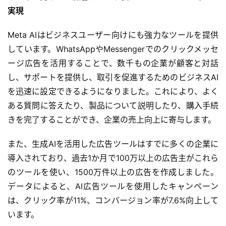
実現
A
Meta AIはビジネスユーザー向けにも強力なツールを提供
I
しています。WhatsAppやMessengerでのクリックメッセ
ツ
ー
ージ広告を活用することで、数千もの企業が顧客と対話
ル
し、サポートを提供し、取引を促進するためのビジネスAI
セ
を迅速に設定できるようになりました。これにより、よく
ッ
ある質問に答えたり、製品について説明したり、購入手続
ト
きを完了することができ、企業の売上向上に寄与します。
A
また、生成AIを活用した広告ツールはすでに多くの企業に
I
導入されており、過去1か月で100万以上の広告主がこれら
活
のツールを使い、1500万件以上の広告を作成しました。
用
データによると、AI広告ツールを使用したキャンペーン
は、クリック率が11%、コンバージョン率が7.6%向上して
お
います。
問