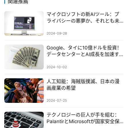
関連推薦
マイクロソフトの新AIツール：プ
ライバシーの悪夢か、それとも未
来のアシスタントか？
2024-09-28
Google、タイに10億ドルを投資！
データセンターとAI成長を加速す
る二大エンジン
2024-10-02
人工知能：海賊版撲滅、日本の漫
画産業の希望
2024-07-25
テクノロジーの巨人が手を組む：
PalantirとMicrosoftが国家安全保
障AIの要塞を共に築く