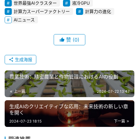
世界最強AIクラスター
液冷GPU
計算力スーパーファクトリー
計算力の進化
A
AIニュース
I
活
用
赞
(0)
お
生成海报
問
い
農業技術：精密農業と作物管理におけるAIの役割
合
わ
上一篇
2024-07-22 13:47
せ
生成AIのクリエイティブな応用：未来技術の新しい章
を開く
2024-07-23 18:15
下一篇