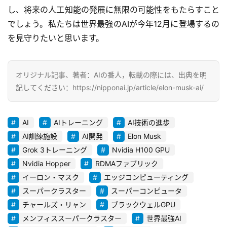
3
し、将来の人工知能の発展に無限の可能性をもたらすこと
D
でしょう。私たちは世界最強のAIが今年12月に登場するの
プ
を見守りたいと思います。
リ
ン
ト
オリジナル記事、著者：AIの番人，転載の際には、出典を明
サ
記してください：https://nipponai.jp/article/elon-musk-ai/
ー
ビ
ス
AI
AIトレーニング
AI技術の進歩
AI訓練施設
AI開発
Elon Musk
A
Grok 3トレーニング
Nvidia H100 GPU
I
Nvidia Hopper
RDMAファブリック
ツ
ー
イーロン・マスク
エッジコンピューティング
ル
スーパークラスター
スーパーコンピュータ
セ
チャールズ・リャン
ブラックウェルGPU
ッ
メンフィススーパークラスター
世界最強AI
ト