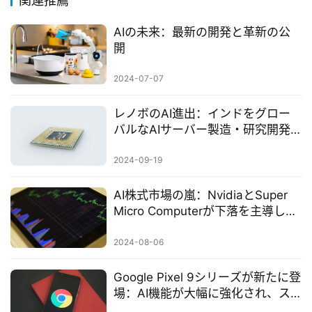
関連推薦
AIの未来：最新の開発と革新の公
開
2024-07-07
レノボのAI進出：インドをグロー
バルなAIサーバー製造・研究開発
の拠点に
2024-09-19
AI株式市場の嵐：NvidiaとSuper
Micro Computerが下落を主導し、
テクノロジー大手が大量売却に直
面
2024-08-06
Google Pixel 9シリーズが新たに登
場：AI機能が大幅に強化され、ス
マートフォンの新潮流をリード