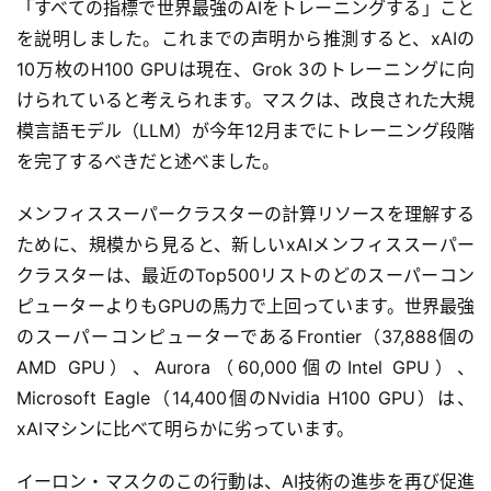
「すべての指標で世界最強のAIをトレーニングする」こと
を説明しました。これまでの声明から推測すると、xAIの
10万枚のH100 GPUは現在、Grok 3のトレーニングに向
けられていると考えられます。マスクは、改良された大規
本
模言語モデル（LLM）が今年12月までにトレーニング段階
地
を完了するべきだと述べました。
A
I
メンフィススーパークラスターの計算リソースを理解する
導
ために、規模から見ると、新しいxAIメンフィススーパー
入
クラスターは、最近のTop500リストのどのスーパーコン
ピューターよりもGPUの馬力で上回っています。世界最強
ク
ラ
のスーパーコンピューターであるFrontier（37,888個の
ウ
AMD GPU）、Aurora（60,000個のIntel GPU）、
ド
Microsoft Eagle（14,400個のNvidia H100 GPU）は、
導
xAIマシンに比べて明らかに劣っています。
入
イーロン・マスクのこの行動は、AI技術の進歩を再び促進