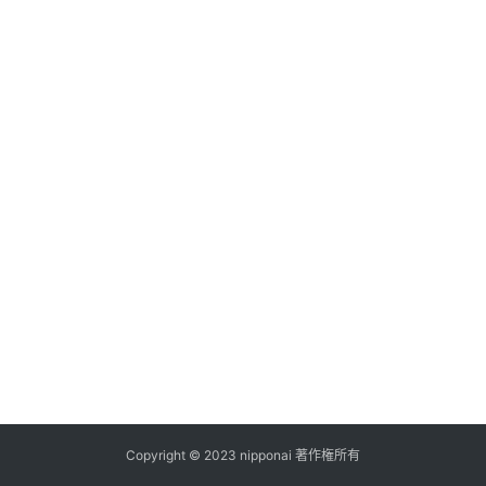
ス
A
I
ツ
ー
ル
セ
ッ
ト
A
I
活
用
Copyright © 2023 nipponai 著作権所有
お