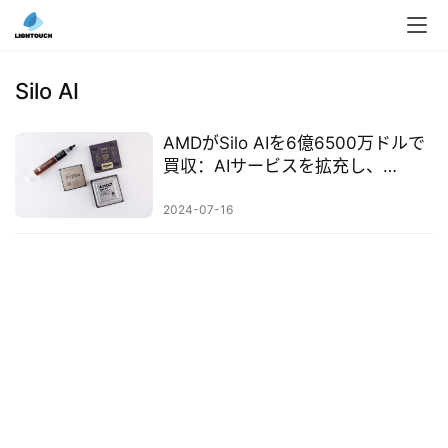
入
ク
Silo AI
ラ
ウ
AMDがSilo AIを6億6500万ドルで
ド
買収：AIサービスを拡充し、
導
Nvidiaに挑戦
入
2024-07-16
3
D
プ
リ
ン
ト
サ
ー
ビ