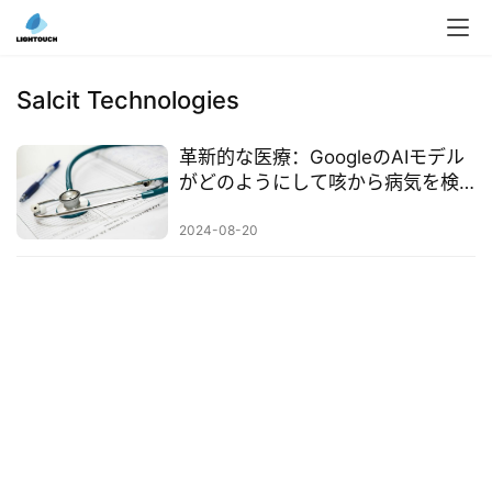
入
ク
Salcit Technologies
ラ
ウ
革新的な医療：GoogleのAIモデル
ド
がどのようにして咳から病気を検
導
出するのか
入
2024-08-20
3
D
プ
リ
ン
ト
サ
ー
ビ