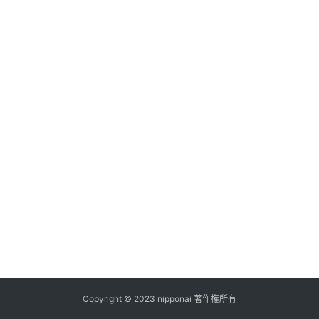
ス
A
I
ツ
ー
ル
セ
ッ
ト
A
I
活
用
Copyright © 2023 nipponai 著作権所有
お