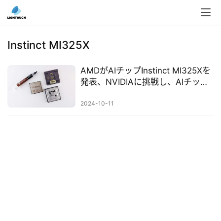
入
ク
Instinct MI325X
ラ
ウ
AMDがAIチップInstinct MI325Xを
ド
発表、NVIDIAに挑戦し、AIチップ
導
市場の勢力図を揺るがす
入
2024-10-11
3
D
プ
リ
ン
ト
サ
ー
ビ