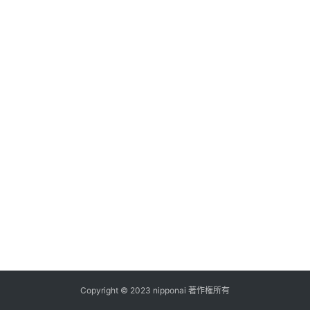
ス
A
I
ツ
ー
ル
セ
ッ
ト
A
I
活
用
Copyright © 2023 nipponai 著作権所有
お