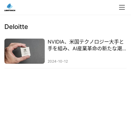
入
ク
Deloitte
ラ
ウ
NVIDIA、米国テクノロジー大手と
ド
手を組み、AI産業革命の新たな潮
導
流を起こす
入
2024-10-12
3
D
プ
リ
ン
ト
サ
ー
ビ