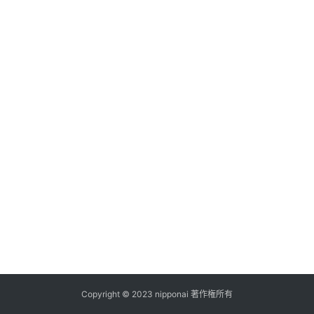
ス
A
I
ツ
ー
ル
セ
ッ
ト
A
I
活
用
Copyright © 2023 nipponai 著作権所有
お