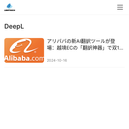
入
ク
DeepL
ラ
ウ
アリババの新AI翻訳ツールが登
ド
場：越境ECの「翻訳神器」で双11
導
を盛り上げる
入
2024-10-16
3
D
プ
リ
ン
ト
サ
ー
ビ