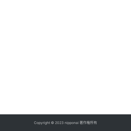
ス
A
I
ツ
ー
ル
セ
ッ
ト
A
I
活
用
Copyright © 2023 nipponai 著作権所有
お