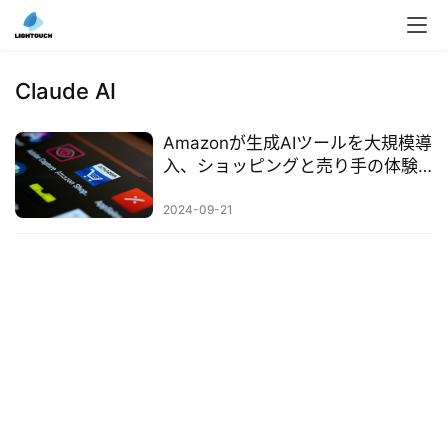
入
ク
Claude AI
ラ
ウ
Amazonが生成AIツールを大規模導
ド
入、ショッピングと売り手の体験
導
を一新
入
2024-09-21
3
D
プ
リ
ン
ト
サ
ー
ビ