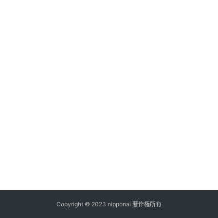
ス
A
I
ツ
ー
ル
セ
ッ
ト
A
I
活
用
Copyright © 2023 nipponai 著作権所有
お