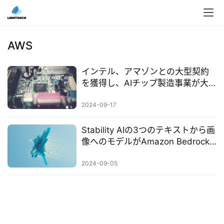
入
ク
AWS
ラ
ウ
インテル、アマゾンとの大型契約
ド
を獲得し、AIチップ製造事業が大
導
躍進
入
2024-09-17
3
Stability AIの3つのテキストから画
D
像へのモデルがAmazon Bedrock
プ
に登場、企業の高品質なビジュア
リ
ルコンテンツ生成を加速
2024-09-05
ン
ト
サ
ー
ビ