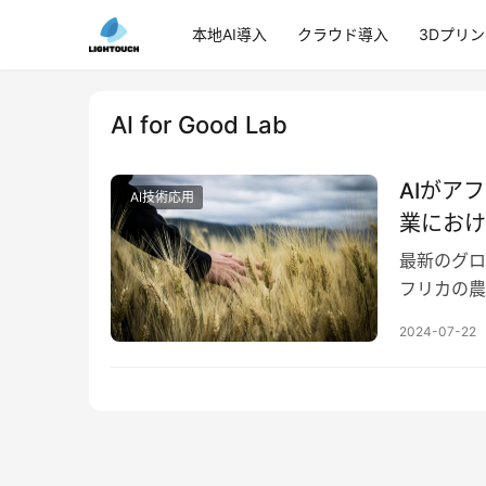
本地AI導入
クラウド導入
3Dプリ
AI for Good Lab
AIがア
AI技術応用
業におけ
最新のグロ
フリカの農
果たし、そ
2024-07-22