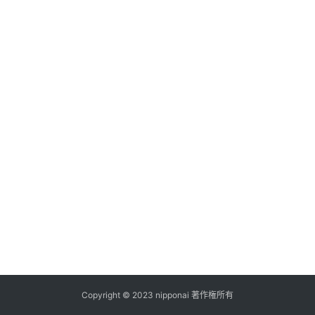
ス
A
I
ツ
ー
ル
セ
ッ
ト
A
I
活
用
Copyright © 2023 nipponai 著作権所有
お