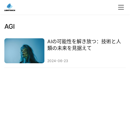
入
ク
AGI
ラ
ウ
AIの可能性を解き放つ：技術と人
ド
類の未来を見据えて
導
入
2024-06-23
3
D
プ
リ
ン
ト
サ
ー
ビ