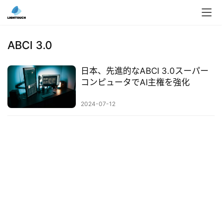
入
ク
ABCI 3.0
ラ
ウ
日本、先進的なABCI 3.0スーパー
ド
コンピュータでAI主権を強化
導
入
2024-07-12
3
D
プ
リ
ン
ト
サ
ー
ビ