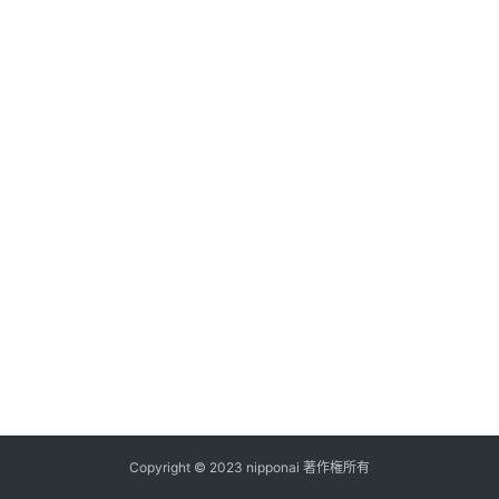
ス
A
I
ツ
ー
ル
セ
ッ
ト
A
I
活
用
Copyright © 2023 nipponai 著作権所有
お