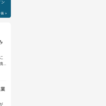
イン
一篇
み
こ
は情
売業
が