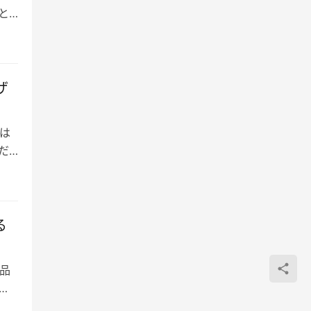
）と
ザ
は
だ
る
品
面