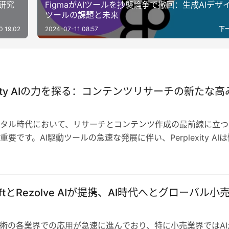
と研究
FigmaがAIツールを抄襲論争で撤回：生成AIデザ
ツールの課題と未来
0 19:02
2024-07-11 08:57
下
exity AIの力を探る：コンテンツリサーチの新たな高
タル時代において、リサーチとコンテンツ作成の最前線に立つ
要です。AI駆動ツールの急速な発展に伴い、Perplexity AI
産性向上の分野で変…
softとRezolve AIが提携、AI時代へとグローバル小
技術の各業界での応用が急速に進んでおり、特に小売業界ではAI