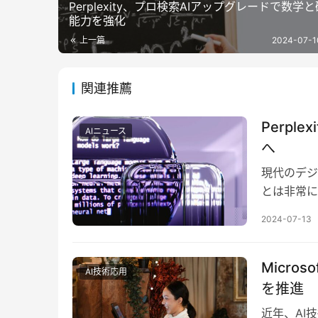
Perplexity、プロ検索AIアップグレードで数学
能力を強化
上一篇
2024-07-1
関連推薦
Perpl
AIニュース
へ
現代のデジ
とは非常に重
報検索と生
2024-07-13
Micro
AI技術応用
を推進
近年、AI