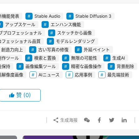
ant新機能発表
Stable Audio
Stable Diffusion 3
アップスケール
エンハンス機能
ブプロフェッショナル
スケッチから画像
ロフェッショナル品質
モデルレンダリング
創造力向上
古い写真の修復
外延ペイント
創作ツール
検索と置換
無限の可能性
生成AI
造保持
画像編集ツール
精密な画像操作
背景削除
高解像度画像
AIニュース
応用事例
最先端技術
赞
(0)
生成海报