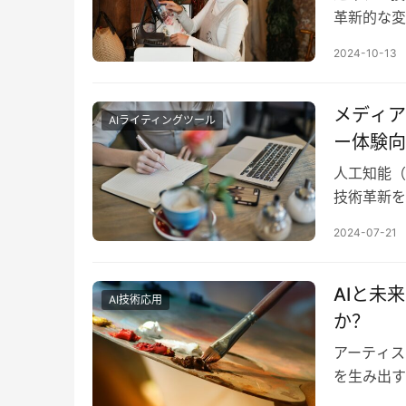
革新的な変化
AIを活用
2024-10-13
メディア
AIライティングツール
ー体験向
人工知能（
技術革新を
けでなく、
2024-07-21
AIと未
AI技術応用
か？
アーティス
を生み出す
を反映して