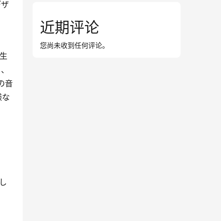
デザ
近期评论
您尚未收到任何评论。
を生
も、
xの音
様な
供し