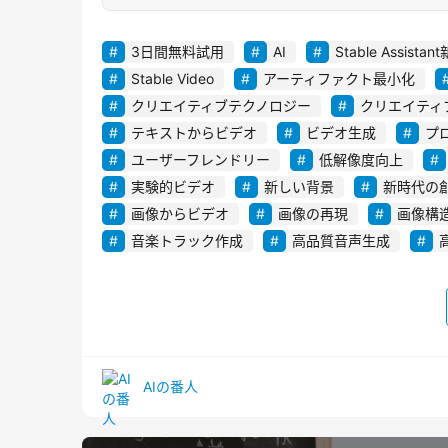
3日間無料試用
AI
Stable Assist
Stable Video
アーティファクト最小化
クリエイティブテクノロジー
クリエイティ
テキストからビデオ
ビデオ生成
プ
ユーザーフレンドリー
低解像度向上
実験的ビデオ
新しい背景
新時代の
画像からビデオ
画像の再現
画像構
音楽トラック作成
高品質音声生成
AIの番人