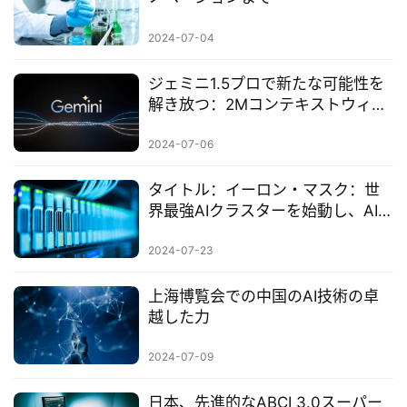
2024-07-04
ジェミニ1.5プロで新たな可能性を
解き放つ：2Mコンテキストウィン
ドウ、コード実行、そしてジェン
マ2が利用可能に
2024-07-06
タイトル：イーロン・マスク：世
界最強AIクラスターを始動し、AIの
頂点に挑戦
2024-07-23
上海博覧会での中国のAI技術の卓
越した力
2024-07-09
日本、先進的なABCI 3.0スーパー