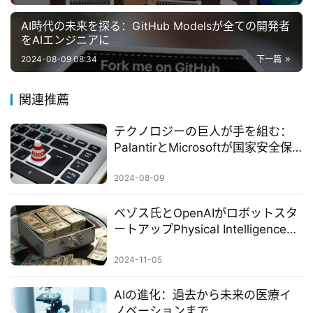
AI時代の未来を探る：GitHub Modelsが全ての開発者
をAIエンジニアに
2024-08-09 08:34
下一篇
関連推薦
テクノロジーの巨人が手を組む：
PalantirとMicrosoftが国家安全保
障AIの要塞を共に築く
2024-08-09
ベゾス氏とOpenAIがロボットスタ
ートアップPhysical Intelligenceに
投資、未来のロボットはさらに知
能化へ
2024-11-05
AIの進化：過去から未来の医療イ
ノベーションまで