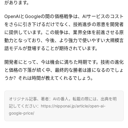
があります。
入
OpenAIとGoogleの間の価格戦争は、AIサービスのコスト
3
をさらに引き下げるだけでなく、技術進歩の恩恵を開発者
D
に提供しています。この競争は、業界全体を前進させる原
プ
動力となっており、今後、より強力で使いやすい大規模言
リ
ン
語モデルが登場することが期待されています。
ト
サ
開発者にとって、今は機会に満ちた時期です。技術の進化
ー
と価格の下落が続く中、最終的な勝者は誰になるのでしょ
ビ
うか？それは時間が教えてくれるでしょう。
ス
A
オリジナル記事、著者：AIの番人，転載の際には、出典を明
I
記してください：https://nipponai.jp/article/open-ai-
ツ
google-price/
ー
ル