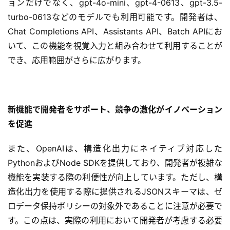
ョンだけでなく、gpt-4o-mini、gpt-4-0613、gpt-3.5-
turbo-0613などのモデルでも利用可能です。開発者は、
Chat Completions API、Assistants API、Batch APIにお
いて、この機能を視覚入力と組み合わせて利用することが
でき、応用範囲がさらに広がります。
本
地
新機能で開発者をサポート、競争の激化がイノベーション
A
を促進
I
導
また、OpenAIは、構造化出力にネイティブ対応した
入
PythonおよびNode SDKを提供しており、開発者が複雑な
機能を実装する際の利便性が向上しています。ただし、構
ク
ラ
造化出力を使用する際に提供されるJSONスキーマは、ゼ
ウ
ロデータ保持ポリシーの対象外であることに注意が必要で
ド
す。この点は、実際の利用において開発者が考慮する必要
導