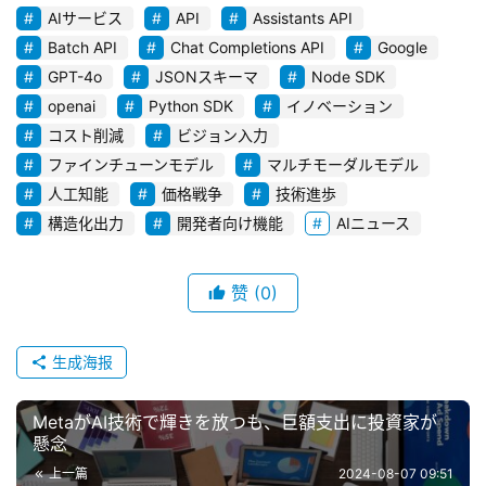
セ
AIサービス
API
Assistants API
ッ
Batch API
Chat Completions API
Google
ト
GPT-4o
JSONスキーマ
Node SDK
openai
Python SDK
イノベーション
A
コスト削減
ビジョン入力
I
ファインチューンモデル
マルチモーダルモデル
活
人工知能
価格戦争
技術進歩
用
構造化出力
開発者向け機能
AIニュース
お
問
赞
(0)
い
合
生成海报
わ
せ
MetaがAI技術で輝きを放つも、巨額支出に投資家が
懸念
上一篇
2024-08-07 09:51