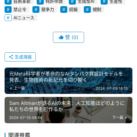
技術革新
特許申請
生成型AI
生産性
合
禁止令
競争力
続報
規制
わ
AIニュース
せ
赞
(0)
生成海报
元Meta科学者が革命的なAIタンパク質設計モデルを
発表、生物技術の新紀元を切り開く
上一篇
2024-07-09 18:10
Sam Altmanが語るAIの未来：人工知能はどのように
私たちの世界を形作るか
2024-07-10 08:44
下一篇
関連推薦