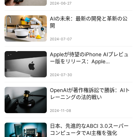
2024-06-27
AIの未来：最新の開発と革新の公
開
2024-07-07
Appleが待望のiPhone AIプレビュ
ー版をリリース：Apple
Intelligenceが新たな知能時代をリ
ード
2024-07-30
OpenAIが著作権訴訟で勝訴：AIト
レーニングの法的戦い
2024-11-08
日本、先進的なABCI 3.0スーパー
コンピュータでAI主権を強化