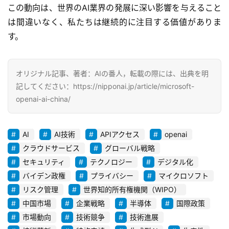
この動向は、世界のAI業界の発展に深い影響を与えること
は間違いなく、私たちは継続的に注目する価値がありま
A
I
す。
ツ
ー
ル
オリジナル記事、著者：AIの番人，転載の際には、出典を明
セ
記してください：https://nipponai.jp/article/microsoft-
ッ
openai-ai-china/
ト
AI
AI技術
APIアクセス
openai
A
クラウドサービス
グローバル戦略
I
活
セキュリティ
テクノロジー
デジタル化
用
バイデン政権
プライバシー
マイクロソフト
リスク管理
世界知的所有権機関（WIPO）
お
中国市場
企業戦略
半導体
国際政策
問
市場動向
技術競争
技術進展
い