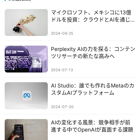
マイクロソフト、メキシコに13億
ドルを投資：クラウドとAIを通じ
て包括的成長を促進する方法と
は？
2024-09-25
Perplexity AIの力を探る：コンテン
ツリサーチの新たな高みへ
2024-07-13
AI Studio：誰でも作れるMetaのカ
スタムAIプラットフォーム
2024-07-30
AIの変化する風景：競争相手が前
進する中でOpenAIが直面する課題