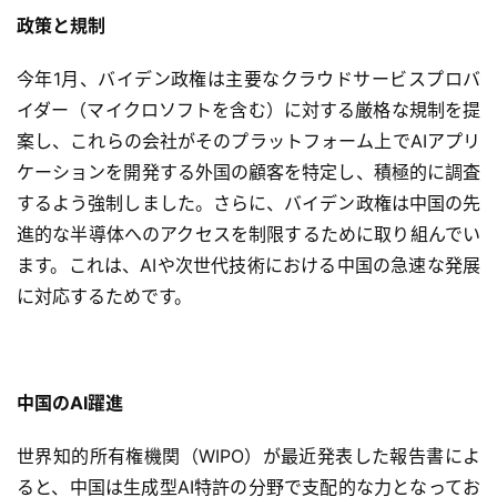
政策と規制
今年1月、バイデン政権は主要なクラウドサービスプロバ
イダー（マイクロソフトを含む）に対する厳格な規制を提
案し、これらの会社がそのプラットフォーム上でAIアプリ
ケーションを開発する外国の顧客を特定し、積極的に調査
するよう強制しました。さらに、バイデン政権は中国の先
進的な半導体へのアクセスを制限するために取り組んでい
ます。これは、AIや次世代技術における中国の急速な発展
に対応するためです。
本
地
中国のAI躍進
A
I
世界知的所有権機関（WIPO）が最近発表した報告書によ
導
ると、中国は生成型AI特許の分野で支配的な力となってお
入