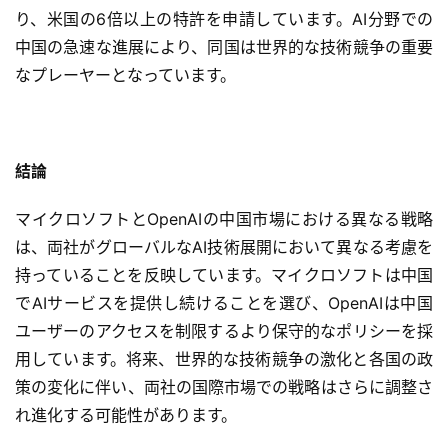
り、米国の6倍以上の特許を申請しています。AI分野での
中国の急速な進展により、同国は世界的な技術競争の重要
ク
ラ
なプレーヤーとなっています。
ウ
ド
導
入
結論
マイクロソフトとOpenAIの中国市場における異なる戦略
3
D
は、両社がグローバルなAI技術展開において異なる考慮を
プ
持っていることを反映しています。マイクロソフトは中国
リ
でAIサービスを提供し続けることを選び、OpenAIは中国
ン
ユーザーのアクセスを制限するより保守的なポリシーを採
ト
用しています。将来、世界的な技術競争の激化と各国の政
サ
策の変化に伴い、両社の国際市場での戦略はさらに調整さ
ー
ビ
れ進化する可能性があります。
ス