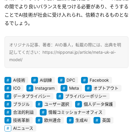
A
の間でより良いバランスを見つける必要があり、そうする
I
ことでAI技術が社会に受け入れられ、信頼されるものとな
活
るでしょう。
用
お
オリジナル記事、著者：AIの番人，転載の際には、出典を明
問
記してください：https://nipponai.jp/article/meta-uk-ai-
い
model/
合
わ
せ
AI技術
AI訓練
DPC
Facebook
ICO
Instagram
Meta
オプトアウト
データプライバシー
プライバシーポリシー
ブラジル
ユーザー選択
個人データ保護
合法的利益
情報コミッショナーオフィス
技術革新
欧州連合
生成AI
英国
AIニュース