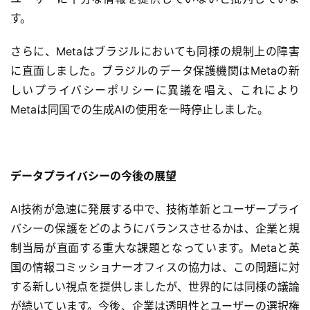
プ
す。
リ
ン
さらに、Metaはブラジルにおいても同様の規制上の障害
ト
に直面しました。ブラジルのデータ保護機関はMetaの新
サ
ー
しいプライバシーポリシーに異議を唱え、これにより
ビ
Metaは同国での生成AIの使用を一時停止しました。
ス
A
データプライバシーの今後の展望
I
ツ
AI技術が急速に発展する中で、技術革新とユーザープライ
ー
ル
バシーの保護をどのようにバランスさせるかは、企業と規
セ
制当局が直面する重大な課題となっています。Metaと英
ッ
国の情報コミッショナーオフィスの協力は、この問題に対
ト
する新しい視点を提供しましたが、世界的には同様の議論
が続いています。今後、企業は透明性とユーザーの選択権