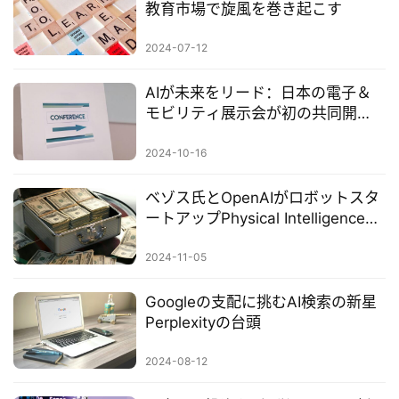
教育市場で旋風を巻き起こす
2024-07-12
AIが未来をリード：日本の電子＆
モビリティ展示会が初の共同開
催、技術と自動車産業の深い融合
2024-10-16
ベゾス氏とOpenAIがロボットスタ
ートアップPhysical Intelligenceに
投資、未来のロボットはさらに知
能化へ
2024-11-05
Googleの支配に挑むAI検索の新星
Perplexityの台頭
2024-08-12