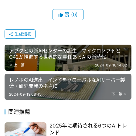
赞
(0)
生成海报
アブダビの新AIセンターの誕生：マイクロソフトと
G42が推進する世界的な責任あるAIの新時代
上一篇
2024-09-18 14:02
レノボのAI進出：インドをグローバルなAIサーバー製
造・研究開発の拠点に
2024-09-19 08:45
下一篇
関連推薦
2025年に期待される6つのAIトレ
ンド