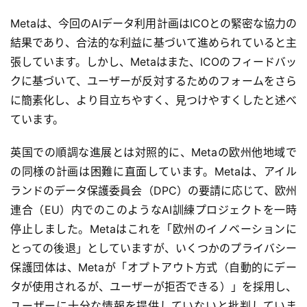
Metaは、今回のAIデータ利用計画はICOとの緊密な協力の
本
結果であり、合法的な利益に基づいて進められていると主
地
張しています。しかし、Metaはまた、ICOのフィードバッ
A
クに基づいて、ユーザーが反対するためのフォームをさら
I
に簡素化し、より目立ちやすく、見つけやすくしたと述べ
導
ています。
入
英国での順調な進展とは対照的に、Metaの欧州他地域で
ク
の同様の計画は困難に直面しています。Metaは、アイル
ラ
ランドのデータ保護委員会（DPC）の要請に応じて、欧州
ウ
ド
連合（EU）内でのこのようなAI訓練プロジェクトを一時
導
停止しました。Metaはこれを「欧州のイノベーションに
入
とっての後退」としていますが、いくつかのプライバシー
保護団体は、Metaが「オプトアウト方式（自動的にデー
3
タが使用されるが、ユーザーが拒否できる）」を採用し、
D
ユーザーに十分な情報を提供していないと批判していま