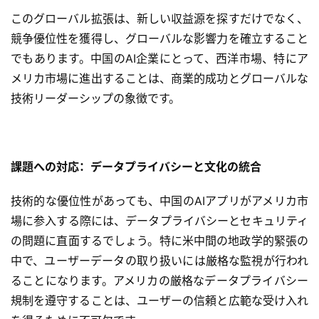
I
このグローバル拡張は、新しい収益源を探すだけでなく、
導
競争優位性を獲得し、グローバルな影響力を確立すること
入
でもあります。中国のAI企業にとって、西洋市場、特にア
メリカ市場に進出することは、商業的成功とグローバルな
ク
技術リーダーシップの象徴です。
ラ
ウ
ド
導
課題への対応：データプライバシーと文化の統合
入
技術的な優位性があっても、中国のAIアプリがアメリカ市
3
場に参入する際には、データプライバシーとセキュリティ
D
の問題に直面するでしょう。特に米中間の地政学的緊張の
プ
リ
中で、ユーザーデータの取り扱いには厳格な監視が行われ
ン
ることになります。アメリカの厳格なデータプライバシー
ト
規制を遵守することは、ユーザーの信頼と広範な受け入れ
サ