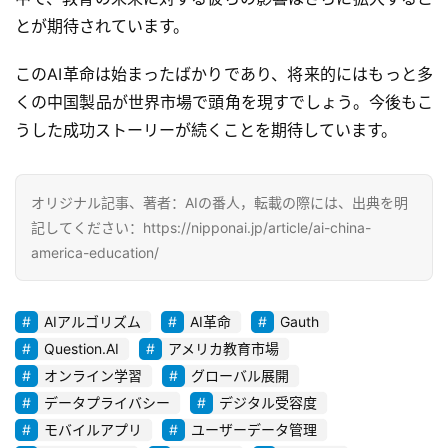
お
とが期待されています。
問
い
このAI革命は始まったばかりであり、将来的にはもっと多
合
くの中国製品が世界市場で頭角を現すでしょう。今後もこ
わ
うした成功ストーリーが続くことを期待しています。
せ
オリジナル記事、著者：AIの番人，転載の際には、出典を明
記してください：https://nipponai.jp/article/ai-china-
america-education/
AIアルゴリズム
AI革命
Gauth
Question.AI
アメリカ教育市場
オンライン学習
グローバル展開
データプライバシー
デジタル受容度
モバイルアプリ
ユーザーデータ管理