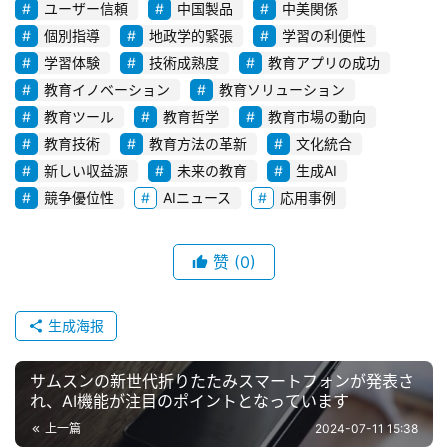
ユーザー信頼
中国製品
中美関係
個別指導
地政学的緊張
学習の利便性
学習体験
技術成熟度
教育アプリの成功
教育イノベーション
教育ソリューション
教育ツール
教育哲学
教育市場の動向
教育技術
教育方法の革新
文化統合
新しい収益源
未来の教育
生成AI
競争優位性
AIニュース
応用事例
赞
(0)
生成海报
サムスンの新世代折りたたみスマートフォンが発表さ
れ、AI機能が注目のポイントとなっています
上一篇
2024-07-11 15:38