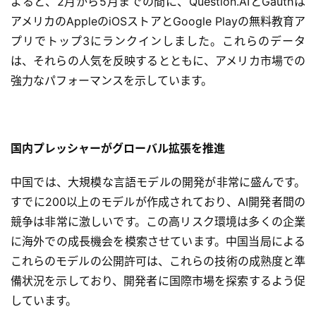
よると、2月から5月までの間に、Question.AIとGauthは
アメリカのAppleのiOSストアとGoogle Playの無料教育ア
プリでトップ3にランクインしました。これらのデータ
は、それらの人気を反映するとともに、アメリカ市場での
強力なパフォーマンスを示しています。
国内プレッシャーがグローバル拡張を推進
中国では、大規模な言語モデルの開発が非常に盛んです。
すでに200以上のモデルが作成されており、AI開発者間の
競争は非常に激しいです。この高リスク環境は多くの企業
に海外での成長機会を模索させています。中国当局による
これらのモデルの公開許可は、これらの技術の成熟度と準
本
備状況を示しており、開発者に国際市場を探索するよう促
地
しています。
A