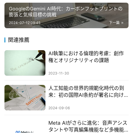
GoogleのGemini AI時代：カーボンフットプリントの
膨張と気候目標の挑戦
2024-07-12 09:45
下一篇
関連推薦
AI執筆における倫理的考慮：創作
権とオリジナリティの課題
2023-11-30
人工知能の世界的規範化時代の到
来：初の国際AI条約が署名に向け
て公開
2024-09-06
Meta AIがさらに進化：音声アシス
タントや写真編集機能など多機能