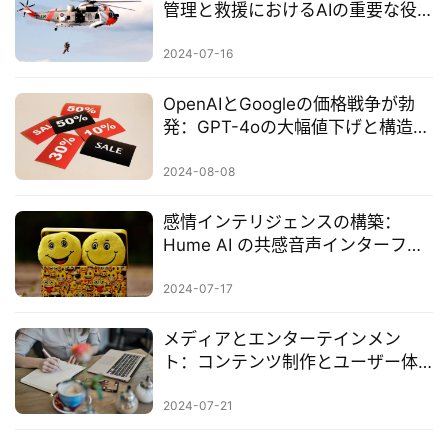
管理と救援におけるAIの重要な役
割
2024-07-16
OpenAIとGoogleの価格戦争が勃
発：GPT-4oの大幅値下げと構造化
出力機能の導入が新たな潮流を牽
引
2024-08-08
感情インテリジェンスの構築：
Hume AI の共感音声インターフェ
ース「EVI」
2024-07-17
メディアとエンターテインメン
ト：コンテンツ制作とユーザー体
験向上におけるAIの応用
2024-07-21