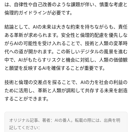
は、自律性や自己改善のような課題が伴い、慎重な考慮と
倫理的ガイドラインが必要です。
結論として、AIの未来は大きな約束を持ちながらも、責任
ある革新が求められます。安全性と倫理的配慮を優先しな
がらAIの可能性を受け入れることで、技術と人類の変革時
代への道が開かれます。この新しいデジタルの風景を進む
中で、AIがもたらすリスクと機会に対処し、人類の価値観
と願望を反映するAIを確保することが重要です。
技術と倫理の交差点を探ることで、AIの力を社会の利益の
本
ために活用し、革新と人類が調和して共存する未来を創造
地
することができます。
A
I
導
オリジナル記事、著者：AIの番人，転載の際には、出典を明
入
記してください：