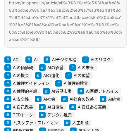
https://nipponai.jp/article/ai%e3%81%ae%e5%8f%af%e8%
ク
83%bd%e6%80%a7%e3%82%92%e8%a7%a3%e3%81%8d
ラ
%e6%94%be%e3%81%a4%ef%bc%9a%e6%8a%80%e8%a1
ウ
%93%e3%81%a8%e4%ba%ba%e9%a1%9e%e3%81%ae%e
ド
6%9c%aa%e6%9d%a5%e3%82%92%e8%a6%8b%e6%8d%
導
ae%e3%81%88/
入
AGI
AI
AIデジタル種
AIのリスク
3
D
AIの価値観
AIの影響
AIの未来
プ
AIの機会
AIの進化
AIの願望
リ
AI倫理ガイドライン
AI倫理的境界
ン
AI倫理的考慮
AI労働市場
AI医療アドバイス
ト
AI安全性
AI社会
AI社会の改善
AI統合
サ
AI自己改善
AI自律性
AI責任ある革新
ー
TEDトーク
デジタル風景
ビ
ムスタファ・スレイマン
人工知能
ス
個別化教育
個別指導
技術と人類