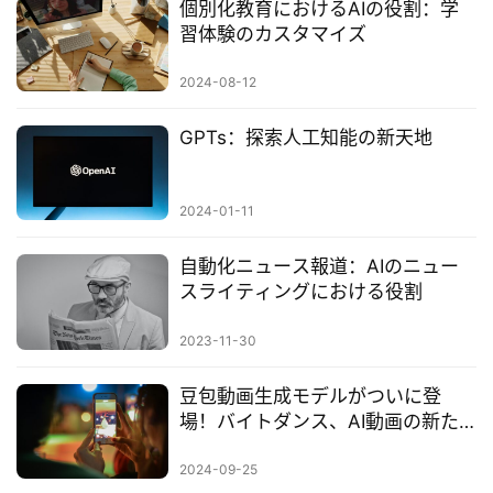
合
個別化教育におけるAIの役割：学
わ
習体験のカスタマイズ
せ
2024-08-12
GPTs：探索人工知能の新天地
2024-01-11
自動化ニュース報道：AIのニュー
スライティングにおける役割
2023-11-30
豆包動画生成モデルがついに登
場！バイトダンス、AI動画の新た
な高みへ
2024-09-25