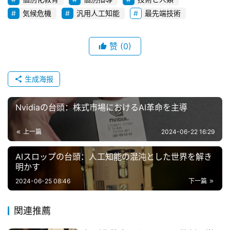
気候危機
汎用人工知能
最先端技術
A
I
ツ
赞
(0)
ー
ル
セ
生成海报
ッ
ト
Nvidiaの台頭：株式市場におけるAI革命を主導
A
上一篇
2024-06-22 16:29
I
活
AIスロップの台頭：人工知能の混沌とした世界を解き
用
明かす
2024-06-25 08:46
下一篇
お
問
関連推薦
い