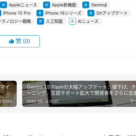
Appleニュース
Apple新機能
Genmoji
iPhone 15 Pro
iPhone 16シリーズ
Siriアップデート
テクノロジー戦略
人工知能
AIニュース
赞
(0)
タマイ
Gemini 1.5 Flashの大幅アップデート：値下げ、
ーニング、言語サポート拡大で開発者をさらに支
2 12:00
2024-08-13 10:27
下