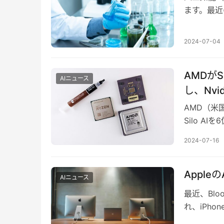
ます。最近の
的なルーツ
2024-07-04
AMDがS
AIニュース
し、Nvi
AMD（米
Silo 
パで最大規
2024-07-16
Appl
AIニュース
最近、Bl
れ、iPh
間に合わな