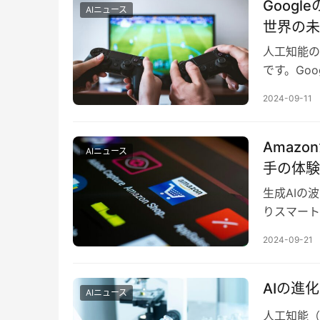
Goog
AIニュース
世界の未
人工知能の
です。Go
大きな可能
2024-09-11
Amaz
AIニュース
手の体験
生成AIの
りスマート
に効率的な
2024-09-21
AIの進
AIニュース
人工知能（