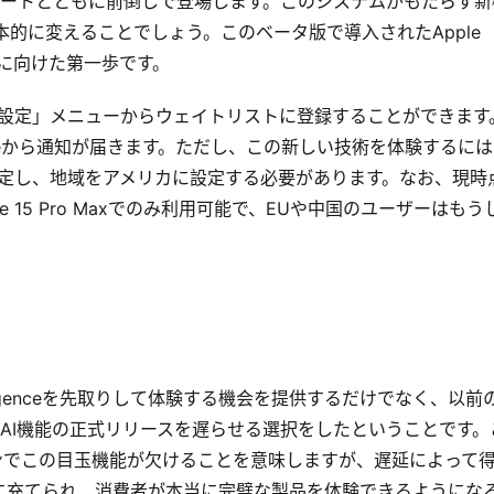
ップデートとともに前倒しで登場します。このシステムがもたらす新
本的に変えることでしょう。このベータ版で導入されたApple 
能性に向けた第一歩です。
ーザーは、「設定」メニューからウェイトリストに登録することができます
leから通知が届きます。ただし、この新しい技術を体験するには
に設定し、地域をアメリカに設定する必要があります。なお、現時
およびiPhone 15 Pro Maxでのみ利用可能で、EUや中国のユーザーはも
ntelligenceを先取りして体験する機会を提供するだけでなく、以前
がAI機能の正式リリースを遅らせる選択をしたということです。
バージョンでこの目玉機能が欠けることを意味しますが、遅延によって
に充てられ、消費者が本当に完璧な製品を体験できるようにな