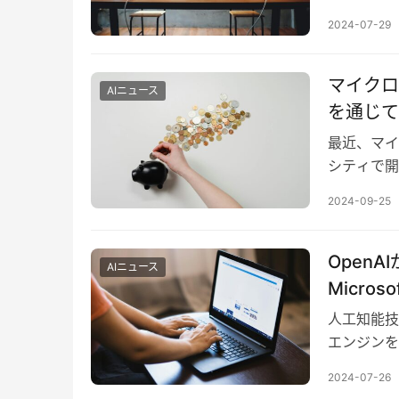
2024-07-29
マイクロ
AIニュース
を通じて
最近、マイ
シティで開
投資を強化
2024-09-25
OpenA
AIニュース
Micros
人工知能技
エンジンを発
挑戦してい
2024-07-26