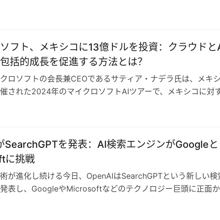
ソフト、メキシコに13億ドルを投資：クラウドとA
包括的成長を促進する方法とは？
クロソフトの会長兼CEOであるサティア・ナデラ氏は、メキ
催された2024年のマイクロソフトAIツアーで、メキシコに対
することを発表しました。今…
IがSearchGPTを発表：AI検索エンジンがGoogleと
oftに挑戦
術が進化し続ける今日、OpenAIはSearchGPTという新しい検
表し、GoogleやMicrosoftなどのテクノロジー巨頭に正面
ます。こ…