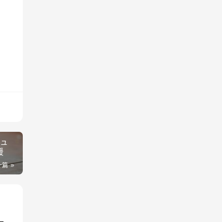
チュ
援
一篇