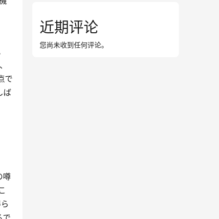
機
近期评论
您尚未收到任何评论。
。
、
点で
うしば
の噂
こ
得ら
るで