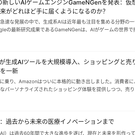
leの新しいAIゲームエンジンGameNGenを発表：仮
来がどれほど手に届くようになるのか？
急速な発展の中で、生成系AIは近年最も注目を集める分野の一
ogleの最新研究成果であるGameNGenは、AIがゲームの世界で
性を示しています。…
onが生成AIツールを大規模導入、ショッピングと売
を一新
波に乗り、Amazonはついに本格的に動き出しました。消費者に
なパーソナライズされたショッピング体験を提供しつつ、売り
マーケティングツールを提供す…
化：過去から未来の医療イノベーションまで
AI）は過去60年間で大きな進歩を遂げ、現在と未来を形作っ