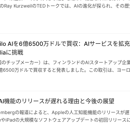
Ray KurzweilのTEDトークでは、AIの進化が探られ、その
と、特に医療分…
ilo AIを6億6500万ドルで買収：AIサービスを拡充
diaに挑戦
国のチップメーカー）は、フィンランドのAIスタートアップ企
AIを6億6500万ドルで買収すると発表しました。この取引は、ヨー
模の同種の買収の一つ…
eのAI機能のリリースが遅れる理由と今後の展望
oombergの報道によると、Appleの人工知能機能のリリースが遅
oneやiPadの大規模なソフトウェアアップデートの初回リリース
いことが明らか…