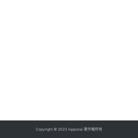
ス
A
I
ツ
ー
ル
セ
ッ
ト
A
I
活
用
Copyright © 2023 nipponai 著作権所有
お