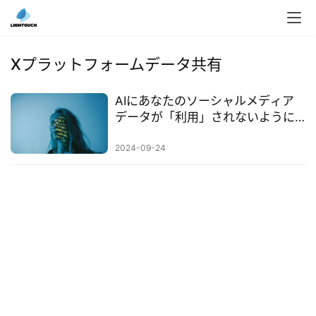
入
ク
Xプラットフォームデータ共有
ラ
ウ
AIにあなたのソーシャルメディア
ド
データが「利用」されないように
導
する方法：選択解除の手順を徹底
入
解説！
2024-09-24
3
D
プ
リ
ン
ト
サ
ー
ビ