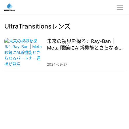
入
ク
UltraTransitionsレンズ
ラ
ウ
未来の視界を探る：Ray-Ban |
ド
Meta 眼鏡にAI新機能とさらなるパ
導
ートナー連携が登場
入
2024-09-27
3
D
プ
リ
ン
ト
サ
ー
ビ