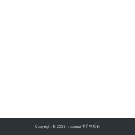
ス
A
I
ツ
ー
ル
セ
ッ
ト
A
I
活
用
Copyright © 2023 nipponai 著作権所有
お