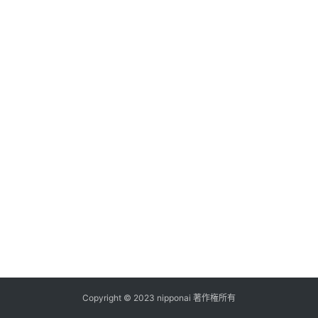
ス
A
I
ツ
ー
ル
セ
ッ
ト
A
I
活
用
Copyright © 2023 nipponai 著作権所有
お