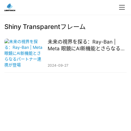
入
ク
Shiny Transparentフレーム
ラ
ウ
未来の視界を探る：Ray-Ban |
ド
Meta 眼鏡にAI新機能とさらなるパ
導
ートナー連携が登場
入
2024-09-27
3
D
プ
リ
ン
ト
サ
ー
ビ