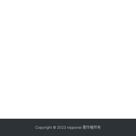
ス
A
I
ツ
ー
ル
セ
ッ
ト
A
I
活
用
Copyright © 2023 nipponai 著作権所有
お