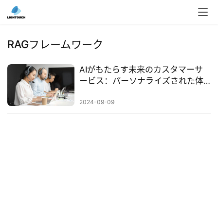
入
ク
RAGフレームワーク
ラ
ウ
AIがもたらす未来のカスタマーサ
ド
ービス：パーソナライズされた体
導
験が業界を変革する
入
2024-09-09
3
D
プ
リ
ン
ト
サ
ー
ビ