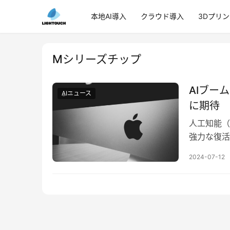
本地AI導入
クラウド導入
3Dプリ
Mシリーズチップ
AIブー
AIニュース
に期待
人工知能（
強力な復活
た成績を収
2024-07-12