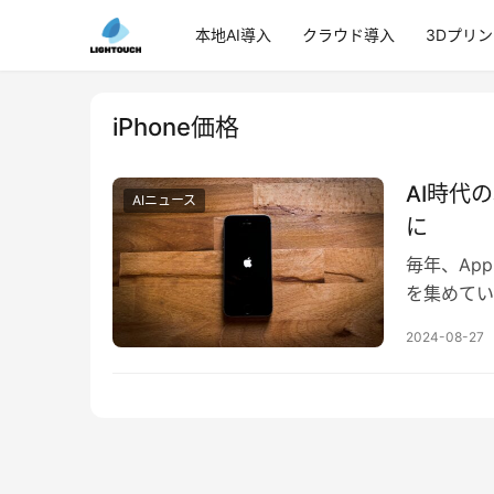
本地AI導入
クラウド導入
3Dプリ
iPhone価格
AI時代
AIニュース
に
毎年、Ap
を集めていま
Appleがi…
2024-08-27