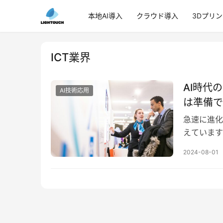
本地AI導入
クラウド導入
3Dプリ
ICT業界
AI時代
AI技術応用
は準備で
急速に進化
えています
テクノロジ
2024-08-01