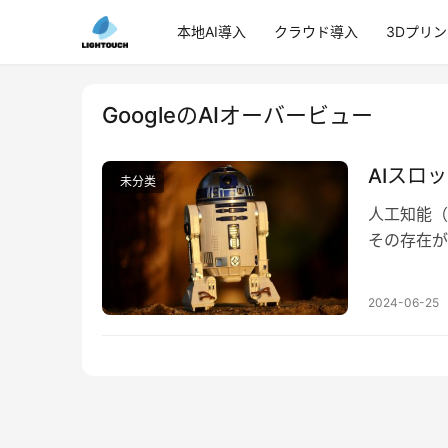
本地AI導入
クラウド導入
3Dプリ
GoogleのAIオーバービュー
AIスロ
未分类
人工知能（
その存在が
ルベアは、
2024-06-25