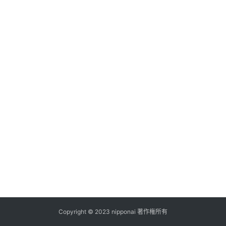
ス
A
I
ツ
ー
ル
セ
ッ
ト
A
I
活
用
Copyright © 2023 nipponai 著作権所有
お