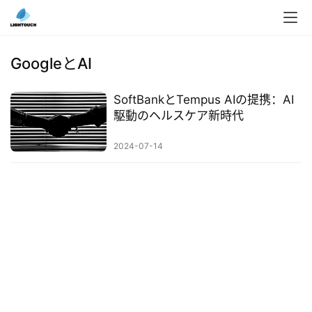
入
ク
GoogleとAI
ラ
ウ
SoftBankとTempus AIの提携：AI
ド
駆動のヘルスケア新時代
導
入
2024-07-14
3
D
プ
リ
ン
ト
サ
ー
ビ