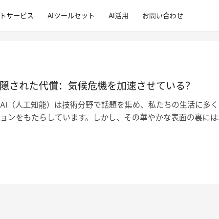
ントサービス
AIツールセット
AI活用
お問い合わせ
の隠された代償：気候危機を加速させている？
AI（人工知能）は技術分野で話題を集め、私たちの生活に多く
ョンをもたらしています。しかし、その華やかな表面の裏には
る深刻な代償が隠されています。専…