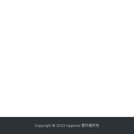
ス
A
I
ツ
ー
ル
セ
ッ
ト
A
I
活
用
Copyright © 2023 nipponai 著作権所有
お