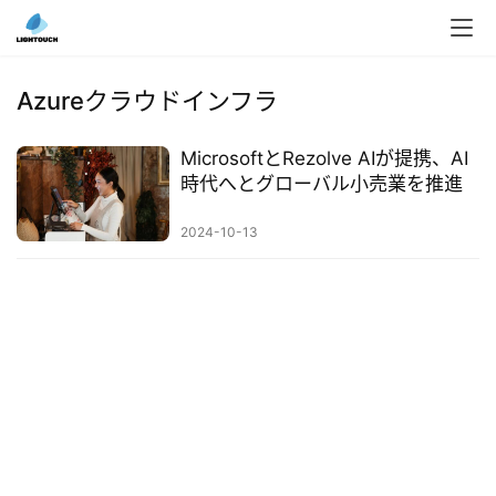
入
ク
Azureクラウドインフラ
ラ
ウ
MicrosoftとRezolve AIが提携、AI
ド
時代へとグローバル小売業を推進
導
入
2024-10-13
3
D
プ
リ
ン
ト
サ
ー
ビ