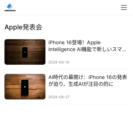
入
ク
Apple発表会
ラ
ウ
iPhone 16登場！Apple
ド
Intelligence AI機能で新しいスマー
導
ト時代を切り開く
入
2024-09-10
3
AI時代の幕開け：iPhone 16の発表
D
が迫り、生成AIが注目の的に
プ
リ
2024-08-27
ン
ト
サ
ー
ビ