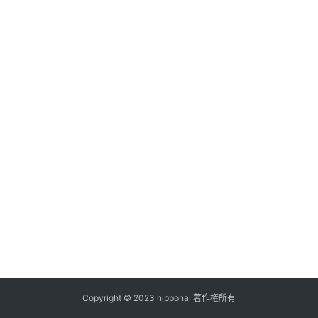
ス
A
I
ツ
ー
ル
セ
ッ
ト
A
I
活
用
Copyright © 2023 nipponai 著作権所有
お