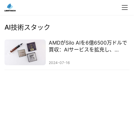
入
ク
AI技術スタック
ラ
ウ
AMDがSilo AIを6億6500万ドルで
ド
買収：AIサービスを拡充し、
導
Nvidiaに挑戦
入
2024-07-16
3
D
プ
リ
ン
ト
サ
ー
ビ