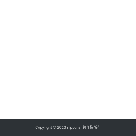
ス
A
I
ツ
ー
ル
セ
ッ
ト
A
I
活
用
Copyright © 2023 nipponai 著作権所有
お