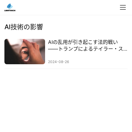
入
ク
AI技術の影響
ラ
ウ
AIの乱用が引き起こす法的戦い
ド
——トランプによるテイラー・ス
導
ウィフト偽装事件が示す規制の課
入
題
2024-08-26
3
D
プ
リ
ン
ト
サ
ー
ビ