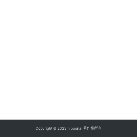
ス
A
I
ツ
ー
ル
セ
ッ
ト
A
I
活
用
Copyright © 2023 nipponai 著作権所有
お