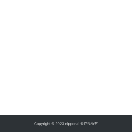
ス
A
I
ツ
ー
ル
セ
ッ
ト
A
I
活
用
Copyright © 2023 nipponai 著作権所有
お