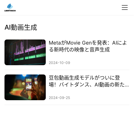
入
ク
AI動画生成
ラ
ウ
MetaがMovie Genを発表：AIによ
ド
る新時代の映像と音声生成
導
入
2024-10-09
3
豆包動画生成モデルがついに登
D
場！バイトダンス、AI動画の新た
プ
な高みへ
リ
2024-09-25
ン
ト
サ
ー
ビ