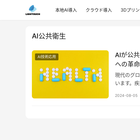
本地AI導入
クラウド導入
3Dプリ
AI公共衛生
AIが公
AI技術応用
への革命
現代のグロ
います。疾
共衛生は幅
2024-08-05