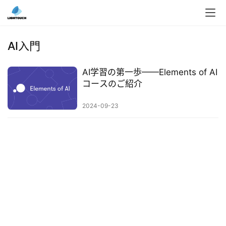
入
ク
AI入門
ラ
ウ
AI学習の第一歩——Elements of AI
ド
コースのご紹介
導
入
2024-09-23
3
D
プ
リ
ン
ト
サ
ー
ビ