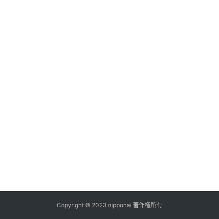
ス
A
I
ツ
ー
ル
セ
ッ
ト
A
I
活
用
Copyright © 2023 nipponai 著作権所有
お