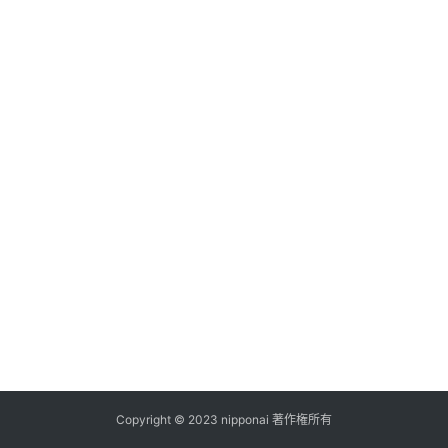
ス
A
I
ツ
ー
ル
セ
ッ
ト
A
I
活
用
Copyright © 2023 nipponai 著作権所有
お