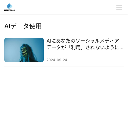
入
ク
AIデータ使用
ラ
ウ
AIにあなたのソーシャルメディア
ド
データが「利用」されないように
導
する方法：選択解除の手順を徹底
入
解説！
2024-09-24
3
D
プ
リ
ン
ト
サ
ー
ビ