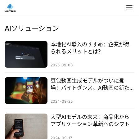
I
導
入
AIソリューション
ク
ラ
本地化AI導入のすすめ：企業が得
ウ
られるメリットとは？
ド
導
2025-09-08
入
豆包動画生成モデルがついに登
3
場！バイトダンス、AI動画の新た
な高みへ
D
2024-09-25
プ
リ
大型AIモデルの未来：商品化から
ン
アプリケーション革新へのシフト
ト
サ
2024-09-17