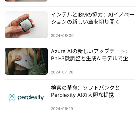
ー
ビ
インテルとIBMの協力：AIイノベー
ス
ションの新しい章を切り開く
A
2024-08-30
I
ツ
Azure AIの新しいアップデート：
ー
Phi-3微調整と生成AIモデルで企業
ル
のカスタマイズと拡張を支援
セ
2024-07-26
ッ
ト
検索の革命：ソフトバンクと
Perplexity AIの大胆な提携
A
2024-06-19
I
活
用