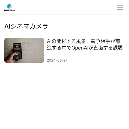
入
ク
AIシネマカメラ
ラ
ウ
AIの変化する風景：競争相手が前
ド
進する中でOpenAIが直面する課題
導
入
2024-06-27
3
D
プ
リ
ン
ト
サ
ー
ビ