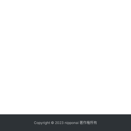
ス
A
I
ツ
ー
ル
セ
ッ
ト
A
I
活
用
Copyright © 2023 nipponai 著作権所有
お