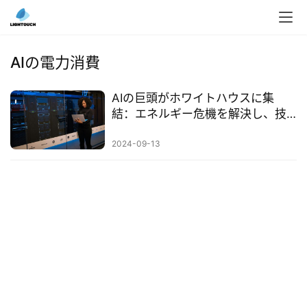
入
ク
AIの電力消費
ラ
ウ
AIの巨頭がホワイトハウスに集
ド
結：エネルギー危機を解決し、技
導
術革命を迎える
入
2024-09-13
3
D
プ
リ
ン
ト
サ
ー
ビ